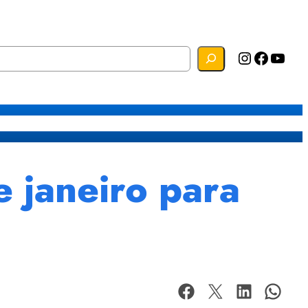
Instagram
Facebook
YouTube
s
Mapa do Site
Webmail
 janeiro para