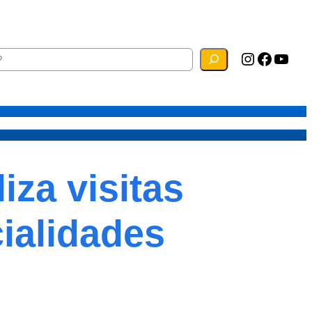
Instagram
Facebook
YouTube
ias
Mapa do Site
Webmail
za visitas
ialidades