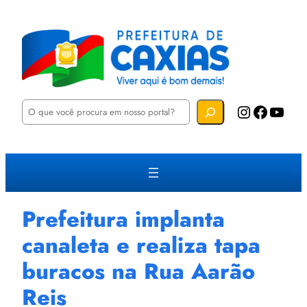
P
Instagram
Facebook
YouTube
e
s
q
u
i
s
a
r
Prefeitura implanta
canaleta e realiza tapa
buracos na Rua Aarão
Reis