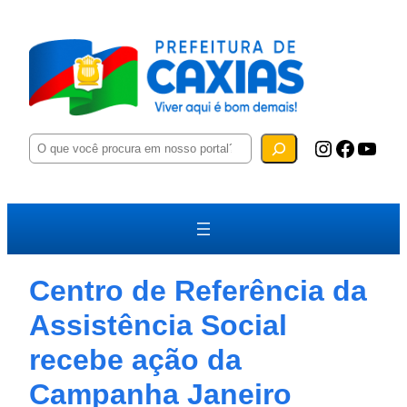
P
Instagram
Facebook
YouTube
e
s
q
u
i
s
a
r
Centro de Referência da
Assistência Social
recebe ação da
Campanha Janeiro