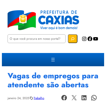
P
Instagram
Facebook
YouTube
e
s
q
u
i
s
a
r
Vagas de empregos para
atendente são abertas
janeiro 24, 2025
Trabalho