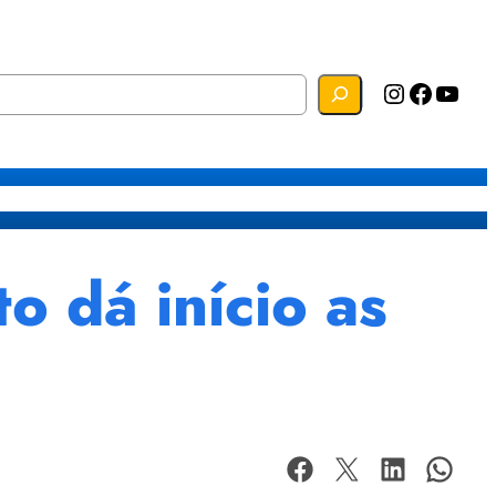
Instagram
Facebook
YouTube
s
Mapa do Site
Webmail
 dá início as