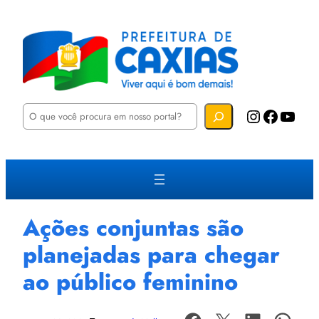
P
Instagram
Facebook
YouTube
e
s
q
u
i
s
a
r
Ações conjuntas são
planejadas para chegar
ao público feminino