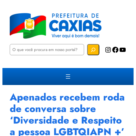
P
Instagram
Facebook
YouTube
e
s
q
u
i
s
a
r
Apenados recebem roda
de conversa sobre
‘Diversidade e Respeito
a pessoa LGBTQIAPN +’