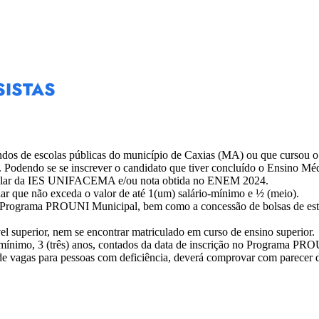
SISTAS
iundos de escolas públicas do município de Caxias (MA) ou que cursou
l. Podendo se se inscrever o candidato que tiver concluído o Ensino Méd
tibular da IES UNIFACEMA e/ou nota obtida no ENEM 2024.
r que não exceda o valor de até 1(um) salário-mínimo e ½ (meio).
 Programa PROUNI Municipal, bem como a concessão de bolsas de estudo
l superior, nem se encontrar matriculado em curso de ensino superior.
mínimo, 3 (três) anos, contados da data de inscrição no Programa PR
 de vagas para pessoas com deficiência, deverá comprovar com parecer d