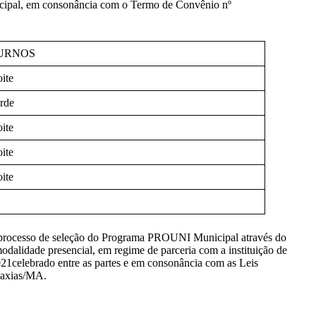
icipal, em consonância com o Termo de Convênio nº
URNOS
oite
arde
oite
oite
ite
o processo de seleção do Programa PROUNI Municipal através do
modalidade presencial, em regime de parceria com a instituição de
celebrado entre as partes e em consonância com as Leis
Caxias/MA.