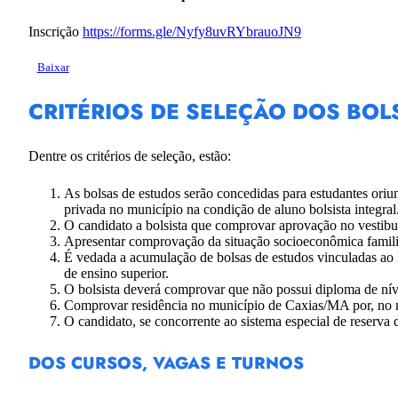
Inscrição
https://forms.gle/Nyfy8uvRYbrauoJN9
Baixar
CRITÉRIOS DE SELEÇÃO DOS BOL
Dentre os critérios de seleção, estão:
As bolsas de estudos serão concedidas para estudantes or
privada no município na condição de aluno bolsista integra
O candidato a bolsista que comprovar aprovação no ves
Apresentar comprovação da situação socioeconômica familia
É vedada a acumulação de bolsas de estudos vinculadas ao
de ensino superior.
O bolsista deverá comprovar que não possui diploma de níve
Comprovar residência no município de Caxias/MA por, no 
O candidato, se concorrente ao sistema especial de reserva
DOS CURSOS, VAGAS E TURNOS