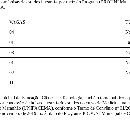
os com bolsas de estudos integrais, por meio do Programa PROUNI Mun
MA.
VAGAS
T
04
N
01
T
03
N
01
N
02
No
11
Municipal de Educação, Ciências e Tecnologia, também torna público 
s a concessão de bolsas integrais de estudos no curso de Medicina, na 
a do Maranhão (UNIFACEMA), conforme o Termo de Convênio nº 01/2021
1 de novembro de 2019, no âmbito do Programa PROUNI Municipal de 