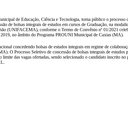
Municipal de Educação, Ciência e Tecnologia, torna público o process
ssão de bolsas integrais de estudos em cursos de Graduação, na modalid
anhão (UNIFACEMA), conforme o Termo de Convênio nº 01/2021 celebra
de 2019, no âmbito do Programa PROUNI Municipal de Caxias (MA).
cional concedendo bolsas de estudos integrais em regime de colaboraçã
A). O Processo Seletivo de concessão de bolsas integrais de estudo
limite das vagas ofertadas, sendo selecionado o candidato inscrito no pr
AL.