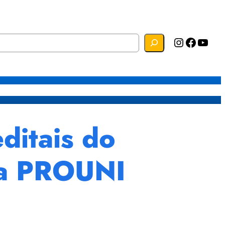
Instagram
Facebook
YouTube
s
Mapa do Site
Webmail
ditais do
ma PROUNI