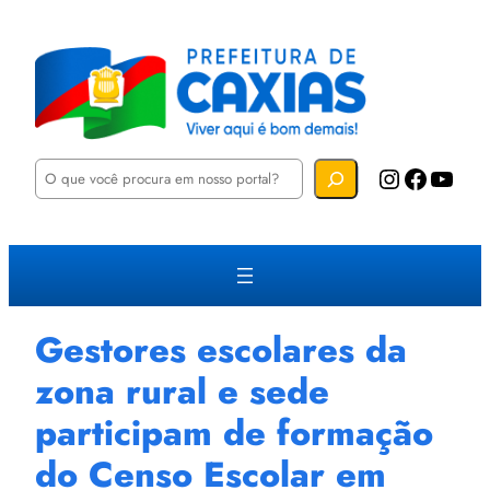
P
Instagram
Facebook
YouTube
e
s
q
u
i
s
a
r
Gestores escolares da
zona rural e sede
participam de formação
do Censo Escolar em