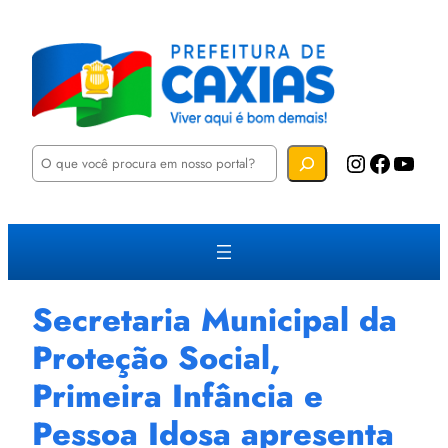
P
Instagram
Facebook
YouTube
e
s
q
u
i
s
a
r
Secretaria Municipal da
Proteção Social,
Primeira Infância e
Pessoa Idosa apresenta