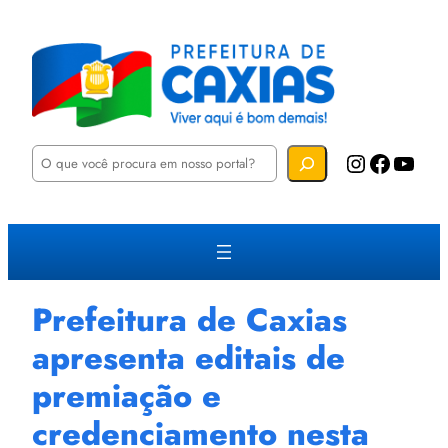
P
Instagram
Facebook
YouTube
e
s
q
u
i
s
a
r
Prefeitura de Caxias
apresenta editais de
premiação e
credenciamento nesta