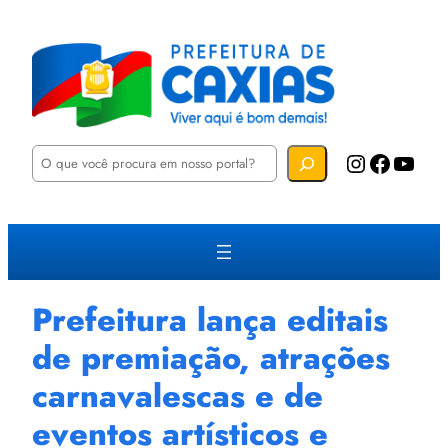
P
Instagram
Facebook
YouTube
e
s
q
u
i
s
a
r
Prefeitura lança editais
de premiação, atrações
carnavalescas e de
eventos artísticos e