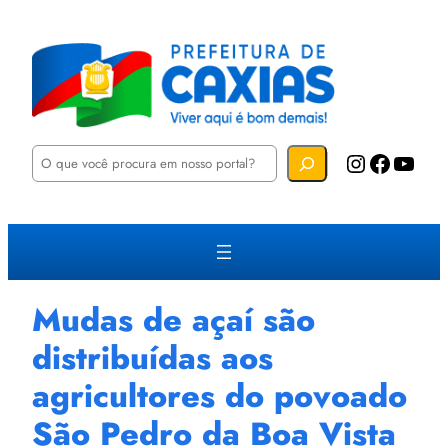
P
Instagram
Facebook
YouTube
e
s
q
u
i
s
a
r
Mudas de açaí são
distribuídas aos
agricultores do povoado
São Pedro da Boa Vista