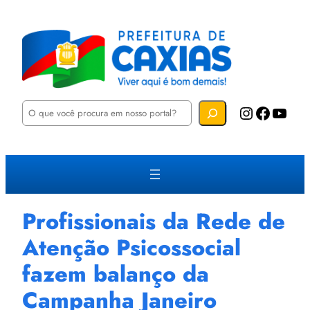
P
Instagram
Facebook
YouTube
e
s
q
u
i
s
a
r
Profissionais da Rede de
Atenção Psicossocial
fazem balanço da
Campanha Janeiro