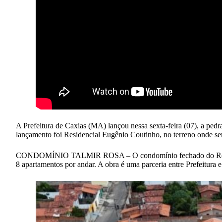
A Prefeitura de Caxias (MA) lançou nessa sexta-feira (07), a pe
lançamento foi Residencial Eugênio Coutinho, no terreno onde s
CONDOMÍNIO TALMIR ROSA – O condomínio fechado do Residencial 
8 apartamentos por andar. A obra é uma parceria entre Prefeitura 