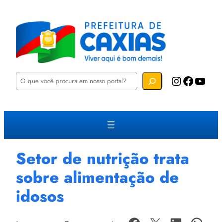
P
Instagram
Facebook
YouTube
e
s
q
u
i
s
a
r
Setor de nutrição trata
sobre alimentação de
idosos