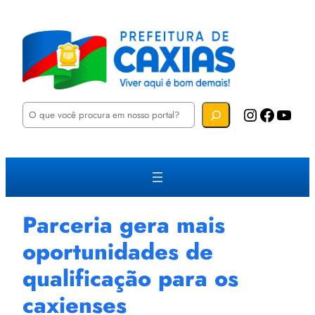
P
Instagram
Facebook
YouTube
e
s
q
u
i
s
a
r
Parceria gera mais
oportunidades de
qualificação para os
caxienses