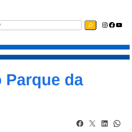
Instagram
Facebook
YouTube
ias
Mapa do Site
Webmail
no Parque da