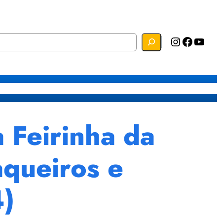
Instagram
Facebook
YouTube
s
Mapa do Site
Webmail
 Feirinha da
aqueiros e
4)