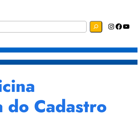
Instagram
Facebook
YouTube
s
Mapa do Site
Webmail
icina
a do Cadastro