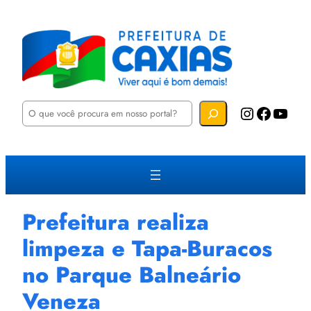
P
Instagram
Facebook
YouTube
e
s
q
u
i
s
a
r
Prefeitura realiza
limpeza e Tapa-Buracos
no Parque Balneário
Veneza