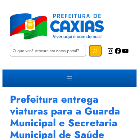
P
Instagram
Facebook
YouTube
e
s
q
u
i
s
a
r
Prefeitura entrega
viaturas para a Guarda
Municipal e Secretaria
Municipal de Saúde