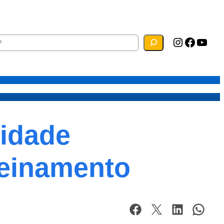
Instagram
Facebook
YouTube
ias
Mapa do Site
Webmail
idade
reinamento