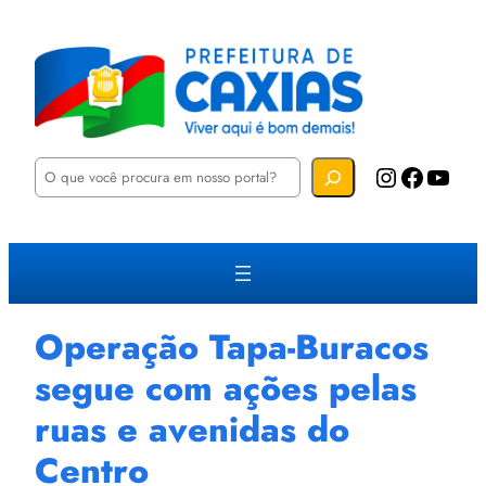
P
Instagram
Facebook
YouTube
e
s
q
u
i
s
a
r
Operação Tapa-Buracos
segue com ações pelas
ruas e avenidas do
Centro