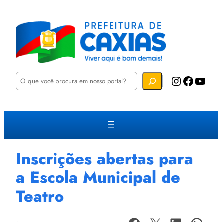
P
Instagram
Facebook
YouTube
e
s
q
u
i
s
a
r
Inscrições abertas para
a Escola Municipal de
Teatro