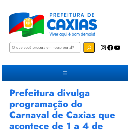
P
Instagram
Facebook
YouTube
e
s
q
u
i
s
a
r
Prefeitura divulga
programação do
Carnaval de Caxias que
acontece de 1 a 4 de