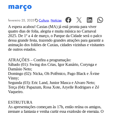
março
fevereiro 25, 2025
Cultura
, 
Notícias
A espera acabou! Caxias (MA) já está pronta para viver
quatro dias de folia, alegria e muita música no Carnaval
2025. De 1º a 4 de março, o Parque da Cidade será o palco
dessa grande festa, trazendo grandes atrações para garantir a
animação dos foliões de Caxias, cidades vizinhas e visitantes
de outros estados.
ATRAÇÕES – Confira a programação:
Sábado (01): Swing dos Crias, Igor Kanário, Corynga e
Damásio Neto;
Domingo (02): Nicka, Oh Polêmico, Pago Black e Ávine
Vinny;
Segunda (03): Eric Land, Junior Masca e Alvaro Neto;
Terça (04): Papazum, Rosa Xote, Aryelle Rodrigues e Zé
Vaqueiro.
ESTRUTURA
As apresentações começam às 17h, então reúna os amigos,
prepare a fantasia e venha curtir essa explosão de energia. O