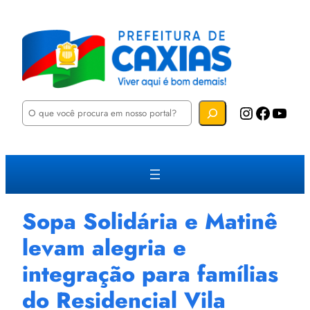
P
Instagram
Facebook
YouTube
e
s
q
u
i
s
a
r
Sopa Solidária e Matinê
levam alegria e
integração para famílias
do Residencial Vila