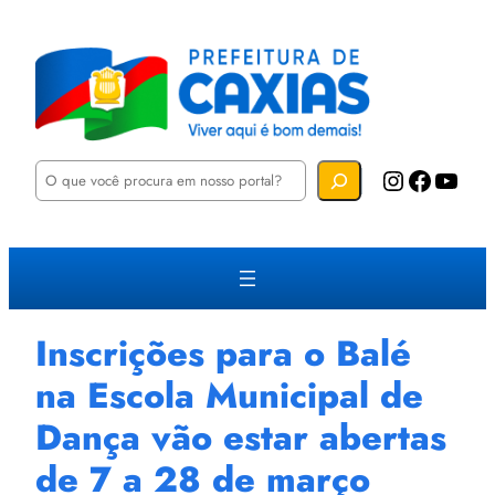
P
Instagram
Facebook
YouTube
e
s
q
u
i
s
a
r
Inscrições para o Balé
na Escola Municipal de
Dança vão estar abertas
de 7 a 28 de março