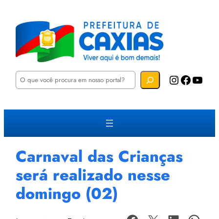
P
Instagram
Facebook
YouTube
e
s
q
u
i
s
a
r
Carnaval das Crianças
será realizado nesse
domingo (02)