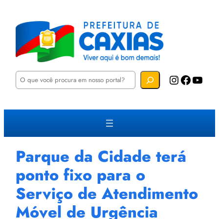
P
Instagram
Facebook
YouTube
e
s
q
u
i
s
a
r
Parque da Cidade terá
ponto fixo para o
Serviço de Atendimento
Móvel de Urgência