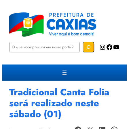
P
Instagram
Facebook
YouTube
e
s
q
u
i
s
a
r
Tradicional Canta Folia
será realizado neste
sábado (01)