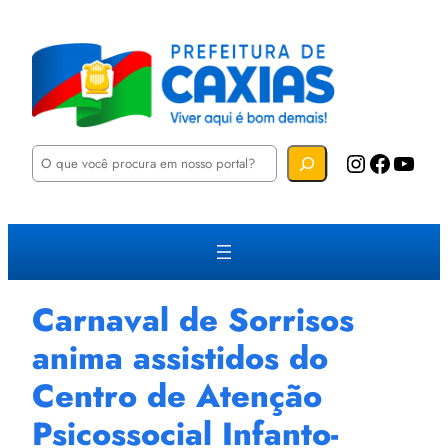
P
Instagram
Facebook
YouTube
e
s
q
u
i
s
a
r
Carnaval de Sorrisos
anima assistidos do
Centro de Atenção
Psicossocial Infanto-