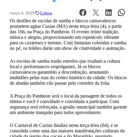
março 4, 2025
Cultura
Os desfiles de escolas de samba e blocos carnavalescos
prometem agitar Caxias (MA) nesta terça-feira (4), a partir
das 16h, na Praça do Pantheon. O evento reúne tradição,
música e alegria, proporcionando um espetáculo vibrante
para os caxienses e turistas. Com fantasias coloridas e samba
no pé, os foliões darão um show de criatividade e animação.
As escolas de samba trarão enredos que exaltam a cultura
local e performances empolgantes. Já os blocos
carnavalescos garantirão a descontração, arrastando
multidões pelas ruas do centro histórico da cidade. Os blocos
de abadás também vão passar pelo corredor da folia.
A Praça do Pantheon será o local da passagem de todos os
ritmos e você é convidado e convidada a participar. Com
segurança será reforçada, a gestão municipal também garante
um ambiente tranquilo para todos aproveitarem.
O Carnaval de Caxias finaliza nesta terça-feira (04), e se
consolida como uma das maiores manifestações culturais da
cidade da região dos cocais e do Maranhão, reunindo