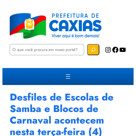
P
Instagram
Facebook
YouTube
e
s
q
u
i
s
a
r
Desfiles de Escolas de
Samba e Blocos de
Carnaval acontecem
nesta terça-feira (4)