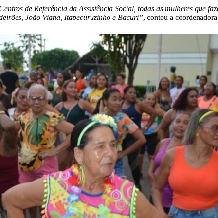
 Centros de Referência da Assistência Social, todas as mulheres que fa
deirões, João Viana, Itapecuruzinho e Bacuri”
, contou a coordenadora