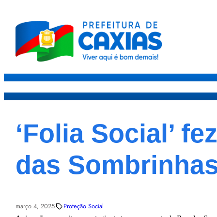
Caxias
Governo
Sec
‘Folia Social’ f
das Sombrinha
março 4, 2025
Proteção Social