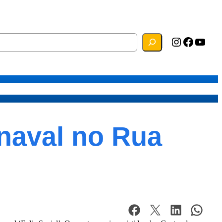
Instagram
Facebook
YouTube
s
Mapa do Site
Webmail
rnaval no Rua