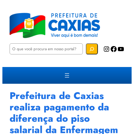
P
Instagram
Facebook
YouTube
e
s
q
u
i
s
a
r
Prefeitura de Caxias
realiza pagamento da
diferença do piso
salarial da Enfermagem