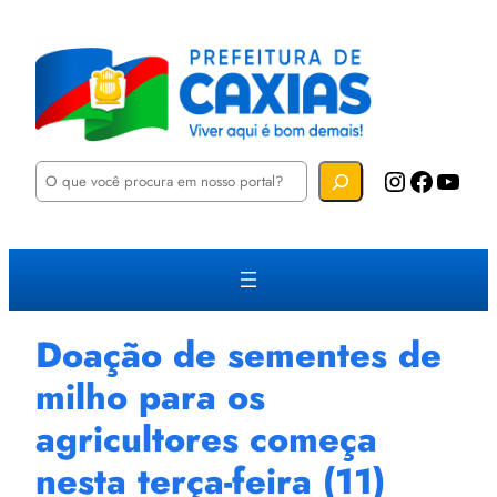
P
Instagram
Facebook
YouTube
e
s
q
u
i
s
a
r
Doação de sementes de
milho para os
agricultores começa
nesta terça-feira (11)