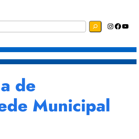
Instagram
Facebook
YouTube
s
Mapa do Site
Webmail
ga de
Rede Municipal