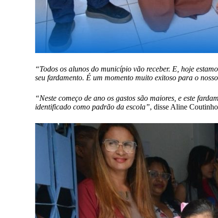
“Todos os alunos do município vão receber. E, hoje estamo
seu fardamento. É um momento muito exitoso para o noss
“Neste começo de ano os gastos são maiores, e este fardam
identificado como padrão da escola”
, disse Aline Coutinh