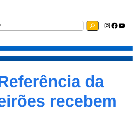
Instagram
Facebook
YouTube
ias
Mapa do Site
Webmail
Referência da
deirões recebem