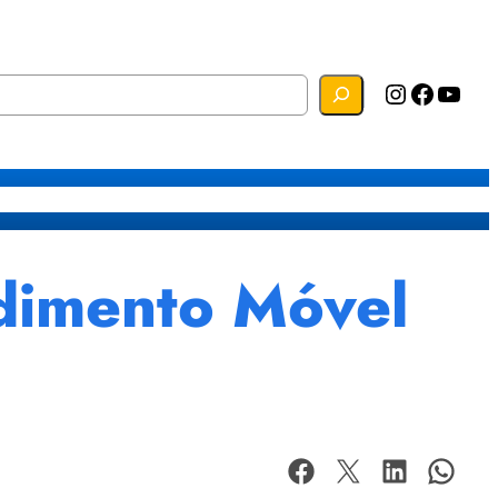
Instagram
Facebook
YouTube
s
Mapa do Site
Webmail
ndimento Móvel