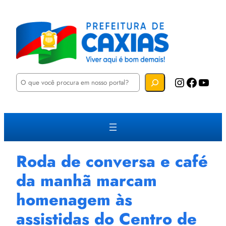
P
Instagram
Facebook
YouTube
e
s
q
u
i
s
a
r
Roda de conversa e café
da manhã marcam
homenagem às
assistidas do Centro de