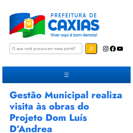
P
Instagram
Facebook
YouTube
e
s
q
u
i
s
a
r
Gestão Municipal realiza
visita às obras do
Projeto Dom Luís
D’Andrea