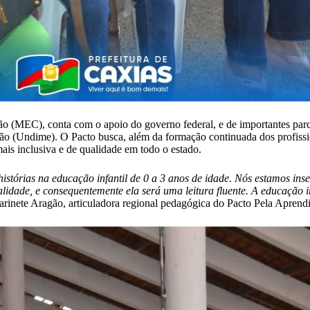
ão (MEC), conta com o apoio do governo federal, e de importantes pa
 (Undime). O Pacto busca, além da formação continuada dos profission
is inclusiva e de qualidade em todo o estado.
istórias na educação infantil de 0 a 3 anos de idade. Nós estamos inser
lidade, e consequentemente ela será uma leitura fluente. A educação in
Marinete Aragão, articuladora regional pedagógica do Pacto Pela Apren