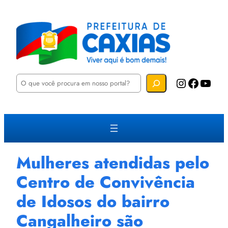
P
Instagram
Facebook
YouTube
e
s
q
u
i
s
a
r
Mulheres atendidas pelo
Centro de Convivência
de Idosos do bairro
Cangalheiro são