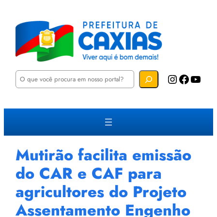
P
Instagram
Facebook
YouTube
e
s
q
u
i
s
a
r
Mutirão facilita emissão
do CAR e CAF para
agricultores do Projeto
Assentamento Engenho