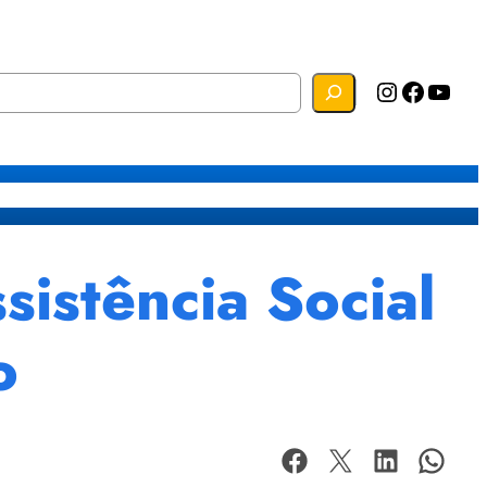
Instagram
Facebook
YouTube
s
Mapa do Site
Webmail
istência Social
o