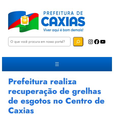
P
Instagram
Facebook
YouTube
e
s
q
u
i
s
a
r
Prefeitura realiza
recuperação de grelhas
de esgotos no Centro de
Caxias