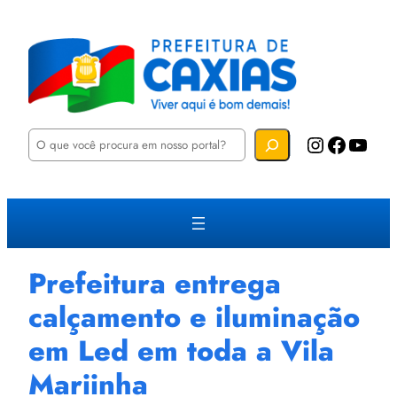
P
Instagram
Facebook
YouTube
e
s
q
u
i
s
a
r
Prefeitura entrega
calçamento e iluminação
em Led em toda a Vila
Mariinha