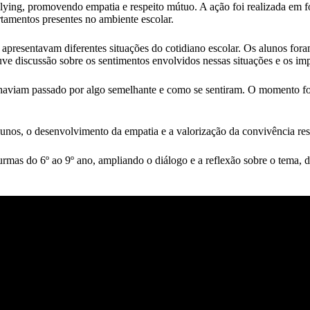
llying, promovendo empatia e respeito mútuo. A ação foi realizada em 
rtamentos presentes no ambiente escolar.
e apresentavam diferentes situações do cotidiano escolar. Os alunos for
ve discussão sobre os sentimentos envolvidos nessas situações e os imp
já haviam passado por algo semelhante e como se sentiram. O momento f
alunos, o desenvolvimento da empatia e a valorização da convivência res
urmas do 6º ao 9º ano, ampliando o diálogo e a reflexão sobre o tema, d