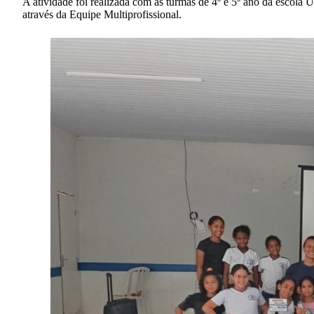
A atividade foi realizada com as turmas de 4º e 5º ano da escola
através da Equipe Multiprofissional.