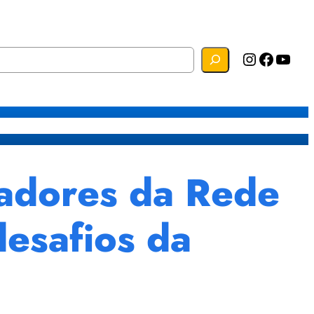
Instagram
Facebook
YouTube
s
Mapa do Site
Webmail
adores da Rede
desafios da