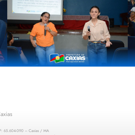
axias
EP: 65.604-090 – Caxias / MA