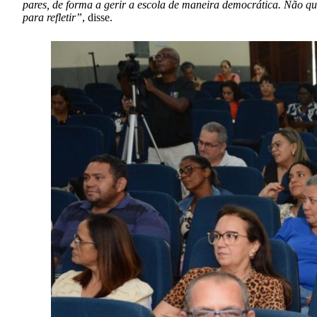
pares, de forma a gerir a escola de maneira democrática. Não qu
para refletir”
, disse.